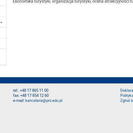
Ekonomika turystyki, organizacja turystyki, ocena atrakcyjności t
tel.: +48 17 865 11 00
Deklara
fax: +48 17 854 12 60
Polityk
e-mail:
kancelaria@prz.edu.pl
Zgłoś b